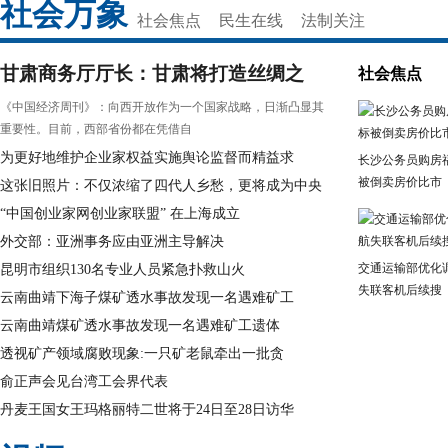
社会万象
社会焦点
民生在线
法制关注
甘肃商务厅厅长：甘肃将打造丝绸之
社会焦点
《中国经济周刊》：向西开放作为一个国家战略，日渐凸显其
重要性。目前，西部省份都在凭借自
为更好地维护企业家权益实施舆论监督而精益求
长沙公务员购房
被倒卖房价比市
这张旧照片：不仅浓缩了四代人乡愁，更将成为中央
“中国创业家网创业家联盟” 在上海成立
外交部：亚洲事务应由亚洲主导解决
交通运输部优化
昆明市组织130名专业人员紧急扑救山火
失联客机后续搜
云南曲靖下海子煤矿透水事故发现一名遇难矿工
云南曲靖煤矿透水事故发现一名遇难矿工遗体
透视矿产领域腐败现象:一只矿老鼠牵出一批贪
俞正声会见台湾工会界代表
丹麦王国女王玛格丽特二世将于24日至28日访华