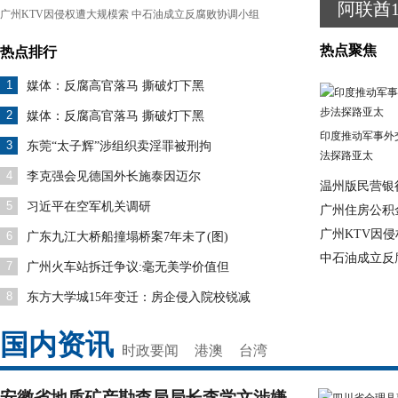
阿联酋
广州KTV因侵权遭大规模索
中石油成立反腐败协调小组
热点聚焦
热点排行
1
媒体：反腐高官落马 撕破灯下黑
2
媒体：反腐高官落马 撕破灯下黑
印度推动军事外
3
东莞“太子辉”涉组织卖淫罪被刑拘
法探路亚太
4
李克强会见德国外长施泰因迈尔
温州版民营银
5
习近平在空军机关调研
广州住房公积
广州KTV因
6
广东九江大桥船撞塌桥案7年未了(图)
中石油成立反
7
广州火车站拆迁争议:毫无美学价值但
8
东方大学城15年变迁：房企侵入院校锐减
国内资讯
时政要闻
港澳
台湾
安徽省地质矿产勘查局局长李学文涉嫌