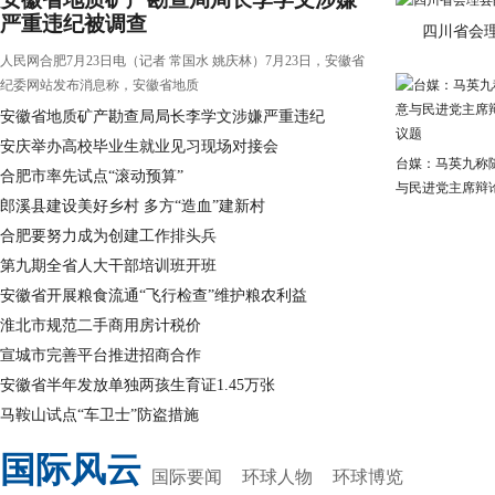
严重违纪被调查
四川省会
人民网合肥7月23日电（记者 常国水 姚庆林）7月23日，安徽省
纪委网站发布消息称，安徽省地质
安徽省地质矿产勘查局局长李学文涉嫌严重违纪
安庆举办高校毕业生就业见习现场对接会
台媒：马英九称
合肥市率先试点“滚动预算”
与民进党主席辩
郎溪县建设美好乡村 多方“造血”建新村
合肥要努力成为创建工作排头兵
第九期全省人大干部培训班开班
安徽省开展粮食流通“飞行检查”维护粮农利益
淮北市规范二手商用房计税价
宣城市完善平台推进招商合作
安徽省半年发放单独两孩生育证1.45万张
马鞍山试点“车卫士”防盗措施
国际风云
国际要闻
环球人物
环球博览