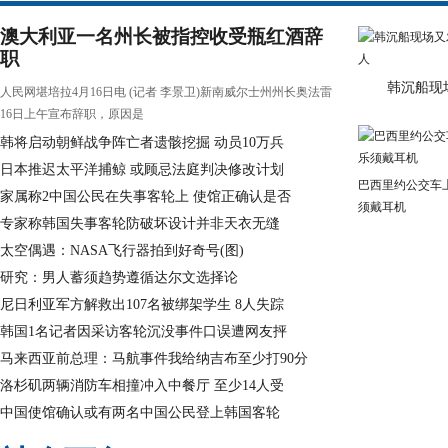
澳大利亚一名州长被指控收受瓶红酒辞
职
韩沉船现
人民网堪培拉4月16日电 (记者 李景卫)新南威尔士州州长奥法雷
16日上午宣布辞职，原因是
韩将启动朝鲜战争阵亡者遗骸挖掘 动员10万兵
日本推迟太平洋捕鲸 或顾忌法庭判决修改计划
巴西里约公交车
家属称2中国公民在失事客轮上 使馆正确认是否
须戴耳机
专家称韩国失事客轮防破坏设计并非天衣无缝
太空偶遇：NASA飞行器拍到好奇号(图)
研究：男人蓄须趋势遵循达尔文选择论
尼日利亚军方解救出107名被绑架学生 8人失踪
韩国1名记者因采访客轮沉没事件口误遭网友抨
马来西亚前总理：马航事件我给纳吉布至少打90分
洛杉矶两辆消防车相撞冲入中餐厅 至少14人受
中国使馆确认或有两名中国公民登上韩国客轮