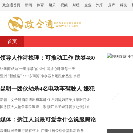
政企通首页
新闻
体育
娱乐
视频
财经
企业
汽车
房产
科技
首页
领导人作诗梳理：可推动工作 助签480
亿
让粤商成为“十里洋场”的
让中国放心呼吸每一天
亚洲 “新丝路”：中东商贸
净水器市场乱象丛生 水质
昆明一团伙劫杀4名电动车驾驶人 嫌犯
新疆：女子醉酒后遭出租车司
住户因媳妇怀孕挨家敲门让
国务院大人物争车位调查：系
浙江男子崇拜普京赴俄驻京
媒体：拆迁人员最可爱拿什么说服舆论
温州版民营银行箭在弦上
广州住房公积金贷款新政条