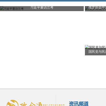
习近平重访兰考
俄罗斯装甲
国民党与民