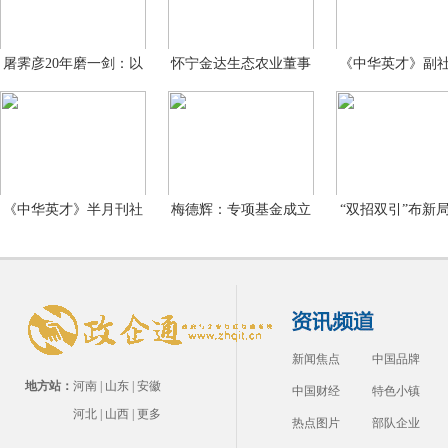
屠霁彦20年磨一剑：以
怀宁金达生态农业董事
《中华英才》副
洲泉
长
礼
《中华英才》半月刊社
梅德辉：专项基金成立
“双招双引”布新
副
的目
家
新闻焦点
中国品牌
地方站：
河南
|
山东
|
安徽
中国财经
特色小镇
河北
|
山西
|
更多
热点图片
部队企业