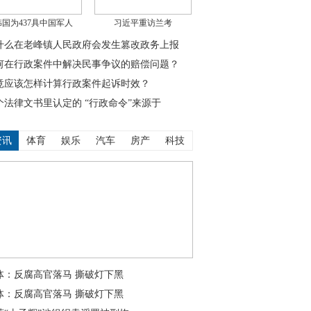
韩国为437具中国军人
习近平重访兰考
什么在老峰镇人民政府会发生篡改政务上报
何在行政案件中解决民事争议的赔偿问题？
竟应该怎样计算行政案件起诉时效？
个法律文书里认定的 “行政命令”来源于
资讯
体育
娱乐
汽车
房产
科技
体：反腐高官落马 撕破灯下黑
体：反腐高官落马 撕破灯下黑