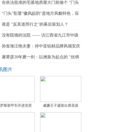
在依法批准的宅基地房屋大门前做个 “门头
“门头”彰显“徽风皖韵”是地方风貌特色，应
谁是 “反其道而行之”的幕后策划人？
没有院墙的法院 —— 访江西省九江市中级
孙发海汪艳夫妻：持中亚铝材品牌风领安庆
屠霁彦20年磨一剑：以洲泉为起点的 “丝绸
之
讯图片
罗斯装甲车开进克里
威廉王子盛装出席圣派