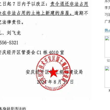
东
李
习
广
热
让
本身就是违法的