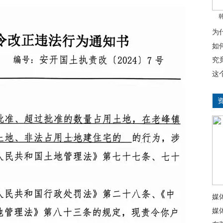
为
如
究
这
媒
媒