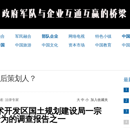
融合
军民融合
部队企业
网络电视
特色小镇
中国
中国
中国旅游
中国文化
资本市场
中国教育
中国
幕后策划人？
最
1
作者: 法律专家
大
中
小
加入收藏夹
2
术开发区国土规划建设局一宗
3
行为的调查报告之一
4