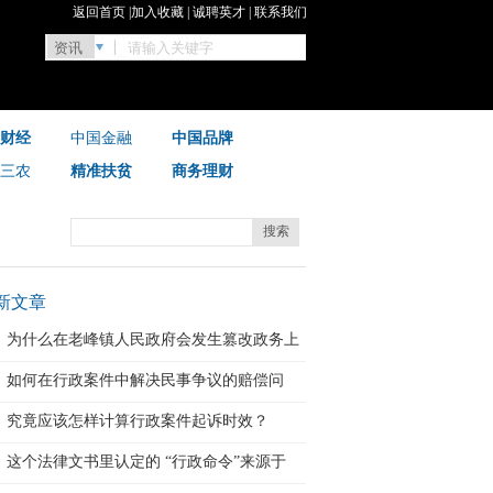
返回首页
|
加入收藏
|
诚聘英才
|
联系我们
财经
中国金融
中国品牌
三农
精准扶贫
商务理财
搜索
新文章
为什么在老峰镇人民政府会发生篡改政务上
报
如何在行政案件中解决民事争议的赔偿问
题？
究竟应该怎样计算行政案件起诉时效？
这个法律文书里认定的 “行政命令”来源于