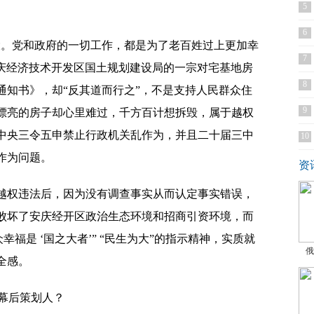
5
6
大。党和政府的一切工作，都是为了老百姓过上更加幸
7
安庆经济技术开发区国土规划建设局的一宗对宅基地房
8
通知书》，却“反其道而行之”，不是支持人民群众住
9
漂亮的房子却心里难过，千方百计想拆毁，属于越权
中央三令五申禁止行政机关乱作为，并且二十届三中
10
作为问题。
资
越权违法后，因为没有调查事实从而认定事实错误，
败坏了安庆经开区政治生态环境和招商引资环境，而
幸福是 ‘国之大者’” “民生为大”的指示精神，实质就
俄
全感。
的幕后策划人？