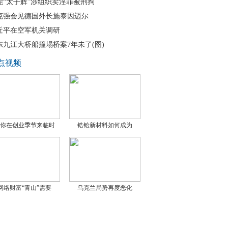
莞“太子辉”涉组织卖淫罪被刑拘
克强会见德国外长施泰因迈尔
近平在空军机关调研
东九江大桥船撞塌桥案7年未了(图)
点视频
你在创业季节来临时
锆铪新材料如何成为
网络财富“青山”需要
乌克兰局势再度恶化